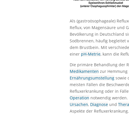
Als (gastroösophageale) Reflu
Reflux, von Magensäure und Ga
Bevölkerung in Deutschland si
Sodbrennen, häufig begleitet 
dem Brustbein. Mit verschied
einer
pH-Metrie
, kann die Ref
Die primäre Behandlung der R
Medikamenten
zur Hemmung d
Ernährungsumstellung
sowie d
meisten Fällen die Beschwerde
Refluxerkrankung oder in Fäll
Operation
notwendig werden. 
Ursachen
,
Diagnose
und
Thera
Aspekte der Refluxerkrankung.