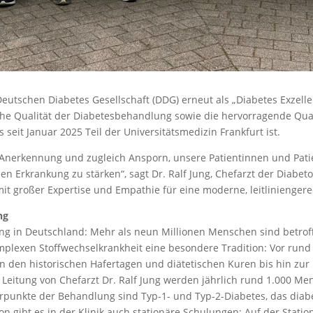
utschen Diabetes Gesellschaft (DDG) erneut als „Diabetes Exzelle
ohe Qualität der Diabetesbehandlung sowie die hervorragende Quali
 seit Januar 2025 Teil der Universitätsmedizin Frankfurt ist.
e Anerkennung und zugleich Ansporn, unsere Patientinnen und Pat
hen Erkrankung zu stärken“, sagt Dr. Ralf Jung, Chefarzt der Dia
it großer Expertise und Empathie für eine moderne, leitlinienger
ng
kung in Deutschland: Mehr als neun Millionen Menschen sind betro
lexen Stoffwechselkrankheit eine besondere Tradition: Vor rund 1
von den historischen Hafertagen und diätetischen Kuren bis hin zur
r Leitung von Chefarzt Dr. Ralf Jung werden jährlich rund 1.000 M
punkte der Behandlung sind Typ-1- und Typ-2-Diabetes, das dia
gibt es in der Klinik auch stationäre Schulungen: Auf der Station 