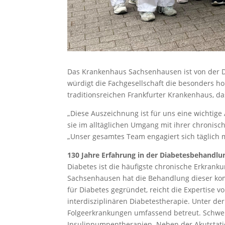
Das Krankenhaus Sachsenhausen ist von der De
würdigt die Fachgesellschaft die besonders h
traditionsreichen Frankfurter Krankenhaus, das
„Diese Auszeichnung ist für uns eine wichtig
sie im alltäglichen Umgang mit ihrer chronisc
„Unser gesamtes Team engagiert sich täglich m
130 Jahre Erfahrung in der Diabetesbehandlu
Diabetes ist die häufigste chronische Erkran
Sachsenhausen hat die Behandlung dieser komp
für Diabetes gegründet, reicht die Expertise 
interdisziplinären Diabetestherapie. Unter de
Folgeerkrankungen umfassend betreut. Schwer
Insulinpumpentherapien. Neben der Akutstation 