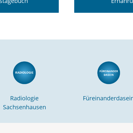
stagebuch
Ernähru
Radiologie
Füreinanderdasei
Sachsenhausen