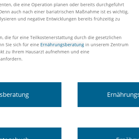
ienten, die eine Operation planen oder bereits durchgeführt
. Denn auch nach einer bariatrischen Maßnahme ist es wichtig,
ysieren und negative Entwicklungen bereits frühzeitig zu
en, die für eine Teilkostenerstattung durch die gesetzlichen
n Sie sich für eine
Ernährungsberatung
in unserem Zentrum
akt zu Ihrem Hausarzt aufnehmen und eine
anfordern.
sberatung
Ernährung