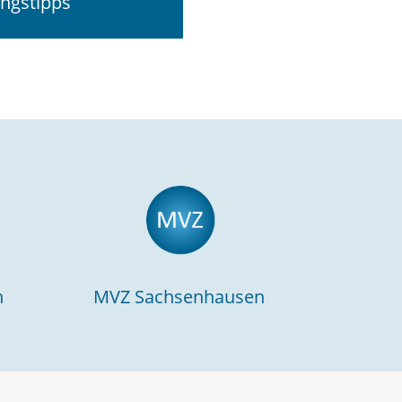
ngstipps
n
MVZ Sachsenhausen